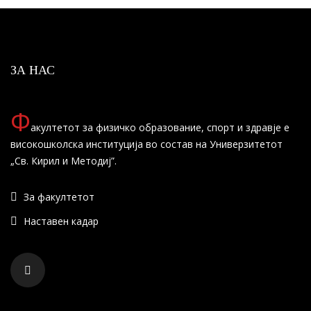
ЗА НАС
Ф
акултетот за физичко образование, спорт и здравје е
високошколска институција во состав на Универзитетот
„Св. Кирил и Методиј”.
За факултетот
Наставен кадар