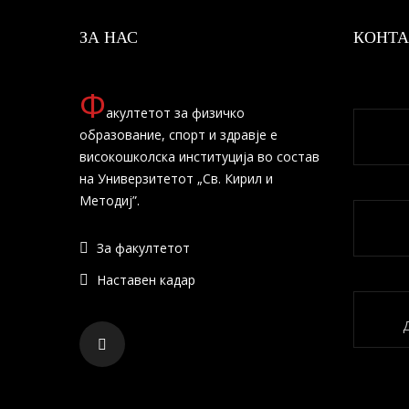
ЗА НАС
КОНТА
Ф
акултетот за физичко
образование, спорт и здравје е
високошколска институција во состав
на Универзитетот „Св. Кирил и
Методиј”.
За факултетот
Наставен кадар