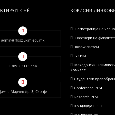
КТИРАЈТЕ НÈ
КОРИСНИ ЛИНКОВ
Регистрација на член
Партнери на факулте
admin@ffosz.ukim.edu.mk
iKnow систем
УКИМ
Македонски Олимписк
+389 2 3113 654
Комитет
Студентски правобран
Conference PESH
Димче Мирчев бр. 3, Скопје
Research PESH
Кондиција PESH
Монографија