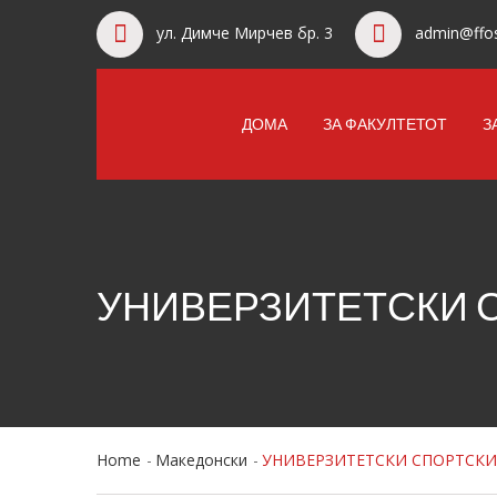
ул. Димче Мирчев бр. 3
admin@ffos
ДОМА
ЗА ФАКУЛТЕТОТ
З
УНИВЕРЗИТЕТСКИ С
Home
Македонски
УНИВЕРЗИТЕТСКИ СПОРТСКИ 