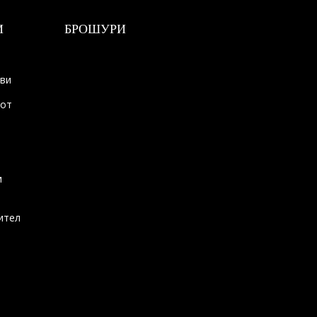
И
БРОШУРИ
ови
тот
и
ител