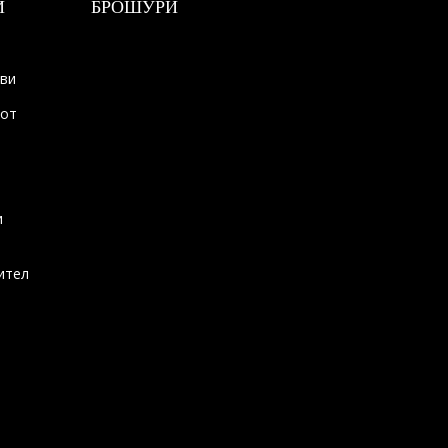
И
БРОШУРИ
ови
тот
и
ител