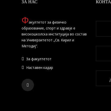
ЗА НАС
КОНТА
Ф
акултетот за физичко
образование, спорт и здравје е
високошколска институција во состав
на Универзитетот „Св. Кирил и
Методиј”.
За факултетот
Наставен кадар