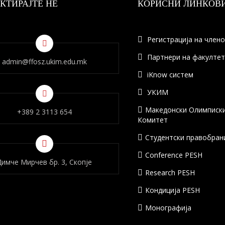
КТИРАЈТЕ НÈ
КОРИСНИ ЛИНКОВ
Регистрација на член
Партнери на факулте
admin@ffosz.ukim.edu.mk
iKnow систем
УКИМ
Македонски Олимписк
+389 2 3113 654
Комитет
Студентски правобран
Conference PESH
Димче Мирчев бр. 3, Скопје
Research PESH
Кондиција PESH
Монографија