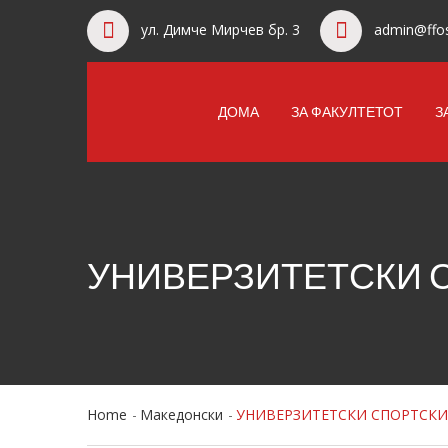
ул. Димче Мирчев бр. 3
admin@ffos
ДОМА
ЗА ФАКУЛТЕТОТ
З
УНИВЕРЗИТЕТСКИ СП
Home
Македонски
УНИВЕРЗИТЕТСКИ СПОРТСКИ Л