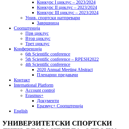
Конкурс I циклус – 2023/2024
Конкурс II циклус – 2023/2024
Конкурс III циклус – 2023/2024
Унив. спортски натпревари
Завршница
Соопштенија
Прв циклус
Втор циклус
Трет циклус
Конференција
6th Scientific conference
5th Scientific conference – RPESH2022
4th Scientific conference
2020 Annual Meeting Abstract
Пленарни предавачи
Контакт
International Platform
Account control
Erasmus+
Документи
Еразмус+ Соопштенија
English
УНИВЕРЗИТЕТСКИ СПОРТСКИ