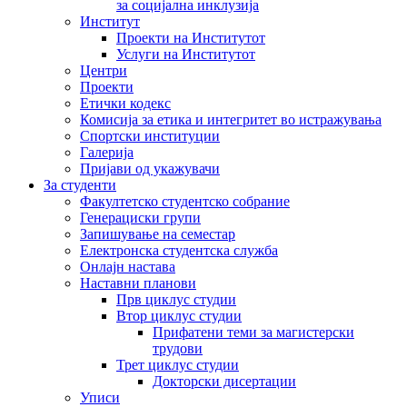
за социјална инклузија
Институт
Проекти на Институтот
Услуги на Институтот
Центри
Проекти
Етички кодекс
Комисија за етика и интегритет во истражувања
Спортски институции
Галерија
Пријави од укажувачи
За студенти
Факултетско студентско собрание
Генерациски групи
Запишување на семестар
Електронска студентска служба
Онлајн настава
Наставни планови
Прв циклус студии
Втор циклус студии
Прифатени теми за магистерски
трудови
Трет циклус студии
Докторски дисертации
Уписи