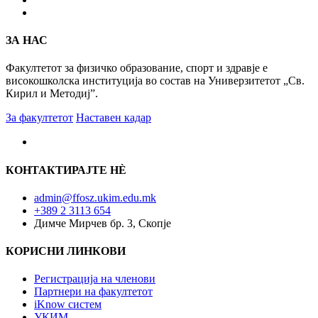
ЗА НАС
Факултетот за физичко образование, спорт и здравје е
високошколска институција во состав на Универзитетот „Св.
Кирил и Методиј”.
За факултетот
Наставен кадар
КОНТАКТИРАЈТЕ НÈ
admin@ffosz.ukim.edu.mk
+389 2 3113 654
Димче Мирчев бр. 3, Скопје
КОРИСНИ ЛИНКОВИ
Регистрација на членови
Партнери на факултетот
iKnow систем
УКИМ