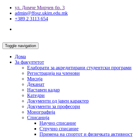
ул. Димче Мирчев бр. 3
admin@ffosz.ukim.edu.mk
+389 2 3113 654
Toggle navigation
Дома
За факултетот
Елаборати за акредитирани студентски програми
Регистрација на членови
Мисија
Деканат
Наставен кадар
Катедри
Документи од јавен карактер
Документи за професори
Монографија
Списанија
Научно списание
Стручно списание
Примена на спортот и физичката активност