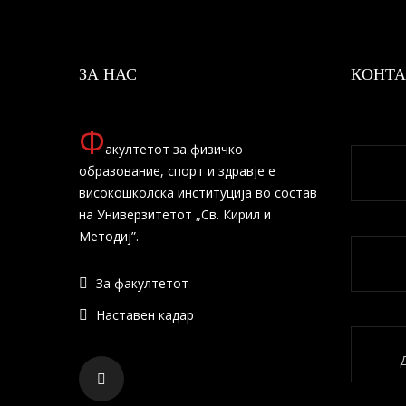
ЗА НАС
КОНТА
Ф
акултетот за физичко
образование, спорт и здравје е
високошколска институција во состав
на Универзитетот „Св. Кирил и
Методиј”.
За факултетот
Наставен кадар