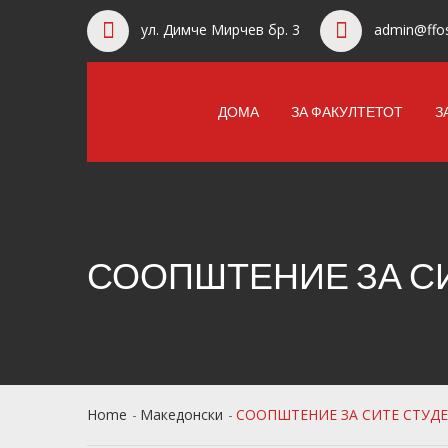
ул. Димче Мирчев бр. 3
admin@ffos
ДОМА
ЗА ФАКУЛТЕТОТ
З
СООПШТЕНИЕ ЗА СИ
Home
Македонски
СООПШТЕНИЕ ЗА СИТЕ СТУД