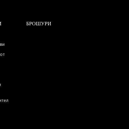
И
БРОШУРИ
ови
тот
и
ител