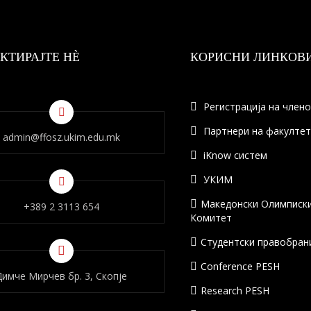
КТИРАЈТЕ НÈ
КОРИСНИ ЛИНКОВ
Регистрација на член
Партнери на факулте
admin@ffosz.ukim.edu.mk
iKnow систем
УКИМ
Македонски Олимписк
+389 2 3113 654
Комитет
Студентски правобран
Conference PESH
Димче Мирчев бр. 3, Скопје
Research PESH