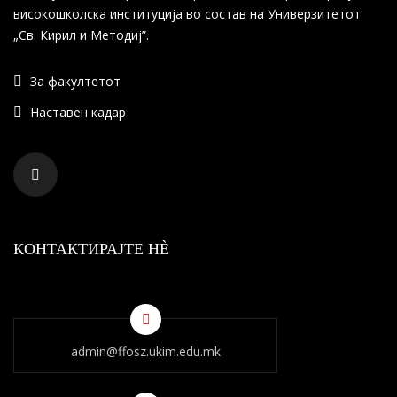
високошколска институција во состав на Универзитетот
„Св. Кирил и Методиј”.
За факултетот
Наставен кадар
КОНТАКТИРАЈТЕ НÈ
admin@ffosz.ukim.edu.mk