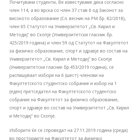
Почитувани студенти, Ве известуваме дека согласно
член 114, а во врска со член 37 став 6 од Законот за
високото образование (Сл. весник на РМ бр. 82/2018),
член 65 Статутот на Универзитетот „Св. Кирил и
Методиј” во Скопје (Универзитетски гласник бр.
425/2019 година) и член 59 од Статутот на Факултетот
за физичко образование, спорт и здравје во состав на
Универзитетот „Св. Кирил и Методиј” во Скопје
(Универзитетски гласник бр.453/2019 година), се
распишуваат избори на 6 (шест) членови на
Факултетското студентско собрание и избор на 1
(еден) претседател на Факултетското студентско
собрание на Факултетот за физичко образование,
спорт и здравје во состав на Универзитетот „Св. Кирил
и Методиј“ во Скопје.
Изборите ќе се спроведат на 27.11.2019 година (среда)
во просториите на Факултетот за физичко