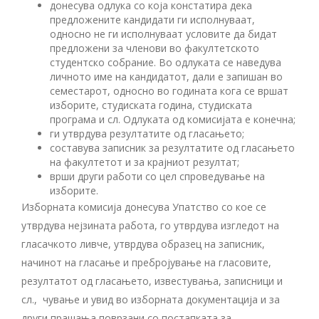
донесува одлука со која констатира дека
предложените кандидати ги исполнуваат,
односно не ги исполнуваат условите да бидат
предложени за членови во факултетското
студентско собрание. Во одлуката се наведува
личното име на кандидатот, дали е запишан во
семестарот, односно во годината кога се вршат
изборите, студиската година, студиската
програма и сл. Одлуката од комисијата е конечна;
ги утврдува резултатите од гласањето;
составува записник за резултатите од гласањето
на факултетот и за крајниот резултат;
врши други работи со цел спроведување на
изборите.
Изборната комисија донесува Упатство со кое се
утврдува нејзината работа, го утврдува изгледот на
гласачкото ливче, утврдува образец на записник,
начинот на гласање и пребројување на гласовите,
резултатот од гласањето, известувања, записници и
сл., чување и увид во изборната документација и за
други прашања поврзани со пос­тапката за