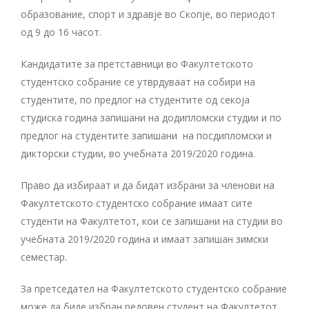
образование, спорт и здравје во Скопје, во периодот
од 9 до 16 часот.
Кандидатите за претставници во Факултетското
студентско собрание се утврдуваат на собири на
студентите, по предлог на студентите од секоја
студиска година запишани на додипломски студии и по
предлог на студентите запишани на посдипломски и
дикторски студии, во учебната 2019/2020 година.
Право да избираат и да бидат избрани за членови на
Факултетското студентско собрание имаат сите
студенти на Факултетот, кои се запишани на студии во
учебната 2019/2020 година и имаат запишан зимски
семестар.
За претседател на Факултетското студентско собрание
може да биде избран редовен студент на Факултетот