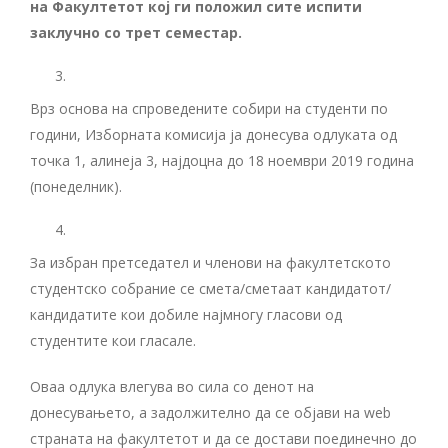
на Факултетот кој ги положил сите испити
заклучно со трет семестар.
Врз основа на спроведените собири на студенти по
години, Изборната комисија ја донесува одлуката од
точка 1, алинеја 3, најдоцна до 18 ноември 2019 година
(понеделник).
За избран претседател и членови на факултетското
студентско собрание се смета/сметаат кандидатот/
кандидатите кои добиле најмногу гласови од
студентите кои гласале.
Оваа одлука влегува во сила со денот на
донесувањето, а задолжително да се објави на web
страната на факултетот и да се достави поединечно до