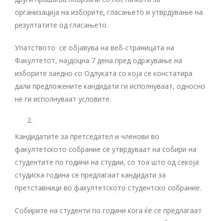
организација на изборите, гласањето и утврдување на
резултатите од гласањето.
Упатството се објавува на веб-страницата на
Факултетот, најдоцна 7 дена пред одржување на
изборите заедно со Одлуката со која се констатира
дали предложените кандидати ги исполнуваат, односно
не ги исполнуваат условите.
Кандидатите за претседател и членови во
факултетското собрание се утврдуваат на собири на
студентите по години на студии, со тоа што од секоја
студиска година се предлагаат кандидати за
претставници во факултетското студентско собрание.
Собирите на студенти по години кога ќе се предлагаат