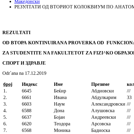
Македонски
РЕЗУЛТАТИ ОД ВТОРИОТ КОЛОКВИУМ ПО АНАТОМИ
REZULTATI
OD
ВТОРА
KONTINUIRANA PROVERKA OD FUNKCION
ZA STUDENTITE NA FAKULTETOT ZA FIZI^K
О ОБРАЗО
СПОРТ И ЗДРАВЈЕ
Odr`ana na 17.12.2019
број
Индекс
Име
Презиме
ко
1.
6645
Беќир
Абдиовски
///
2.
6661
Ивана
Абдулкарим
33
3.
6603
Наум
Александровски
///
4.
6588
Дона
Алушовска
///
5.
6637
Бојан
Андреевски
///
6.
6620
Теодора
Арсовска
///
7.
6568
Моника
Бадиоска
///