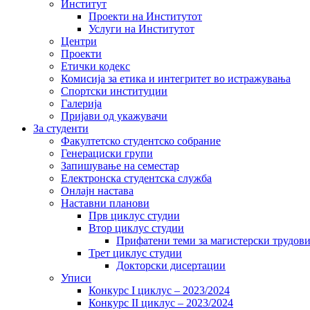
Институт
Проекти на Институтот
Услуги на Институтот
Центри
Проекти
Етички кодекс
Комисија за етика и интегритет во истражувања
Спортски институции
Галерија
Пријави од укажувачи
За студенти
Факултетско студентско собрание
Генерациски групи
Запишување на семестар
Електронска студентска служба
Онлајн настава
Наставни планови
Прв циклус студии
Втор циклус студии
Прифатени теми за магистерски трудов
Трет циклус студии
Докторски дисертации
Уписи
Конкурс I циклус – 2023/2024
Конкурс II циклус – 2023/2024