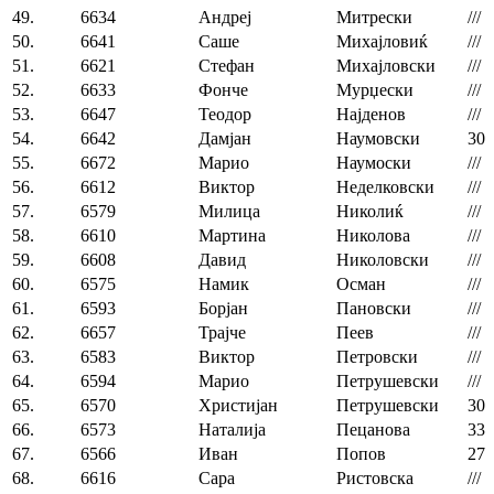
49.
6634
Андреј
Митрески
///
50.
6641
Саше
Михајловиќ
///
51.
6621
Стефан
Михајловски
///
52.
6633
Фонче
Мурџески
///
53.
6647
Теодор
Најденов
///
54.
6642
Дамјан
Наумовски
30
55.
6672
Марио
Наумоски
///
56.
6612
Виктор
Неделковски
///
57.
6579
Милица
Николиќ
///
58.
6610
Мартина
Николова
///
59.
6608
Давид
Николовски
///
60.
6575
Намик
Осман
///
61.
6593
Борјан
Пановски
///
62.
6657
Трајче
Пеев
///
63.
6583
Виктор
Петровски
///
64.
6594
Марио
Петрушевски
///
65.
6570
Христијан
Петрушевски
30
66.
6573
Наталија
Пецанова
33
67.
6566
Иван
Попов
27
68.
6616
Сара
Ристовска
///