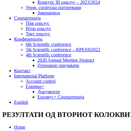
Конкурс III циклус – 2023/2024
Унив. спортски натпревари
Завршница
Соопштенија
Прв циклус
Втор циклус
Трет циклус
Конференција
6th Scientific conference
5th Scientific conference – RPESH2022
4th Scientific conference
2020 Annual Meeting Abstract
Пленарни предавачи
Контакт
International Platform
Account control
Erasmus+
Документи
Еразмус+ Соопштенија
English
РЕЗУЛТАТИ ОД ВТОРИОТ КОЛОКВИУ
Home