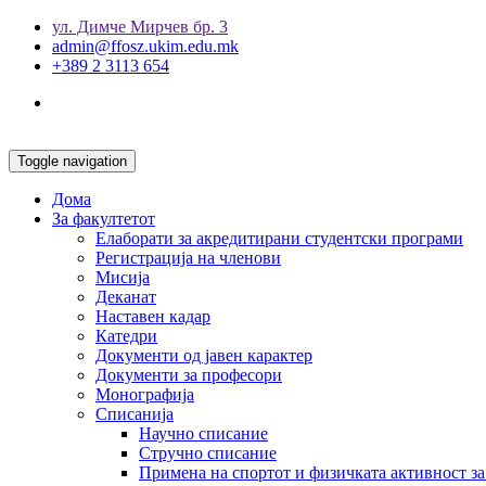
ул. Димче Мирчев бр. 3
admin@ffosz.ukim.edu.mk
+389 2 3113 654
Toggle navigation
Дома
За факултетот
Елаборати за акредитирани студентски програми
Регистрација на членови
Мисија
Деканат
Наставен кадар
Катедри
Документи од јавен карактер
Документи за професори
Монографија
Списанија
Научно списание
Стручно списание
Примена на спортот и физичката активност за