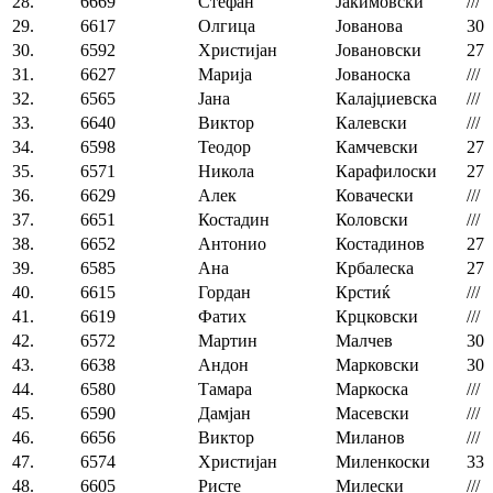
28.
6669
Стефан
Јакимовски
///
29.
6617
Олгица
Јованова
30
30.
6592
Христијан
Јовановски
27
31.
6627
Марија
Јованоска
///
32.
6565
Јана
Калајџиевска
///
33.
6640
Виктор
Калевски
///
34.
6598
Теодор
Камчевски
27
35.
6571
Никола
Карафилоски
27
36.
6629
Алек
Ковачески
///
37.
6651
Костадин
Коловски
///
38.
6652
Антонио
Костадинов
27
39.
6585
Ана
Крбалеска
27
40.
6615
Гордан
Крстиќ
///
41.
6619
Фатих
Крцковски
///
42.
6572
Мартин
Малчев
30
43.
6638
Андон
Марковски
30
44.
6580
Тамара
Маркоска
///
45.
6590
Дамјан
Масевски
///
46.
6656
Виктор
Миланов
///
47.
6574
Христијан
Миленкоски
33
48.
6605
Ристе
Милески
///