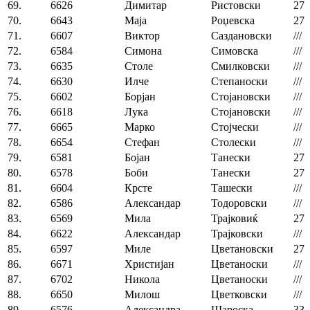
69.
6626
Димитар
Ристовски
27
70.
6643
Маја
Роџевска
27
71.
6607
Виктор
Саздановски
///
72.
6584
Симона
Симовска
///
73.
6635
Столе
Смилковски
///
74.
6630
Илче
Степаноски
///
75.
6602
Борјан
Стојановски
///
76.
6618
Лука
Стојановски
///
77.
6665
Марко
Стојчески
///
78.
6654
Стефан
Столески
///
79.
6581
Бојан
Танески
27
80.
6578
Боби
Танески
27
81.
6604
Крсте
Ташески
///
82.
6586
Александар
Тодоровски
///
83.
6569
Мила
Трајковиќ
27
84.
6622
Александар
Трајковски
///
85.
6597
Миле
Цветановски
27
86.
6671
Христијан
Цветаноски
///
87.
6702
Никола
Цветаноски
///
88.
6650
Милош
Цветковски
///
89.
6576
Александра
Шароска
33