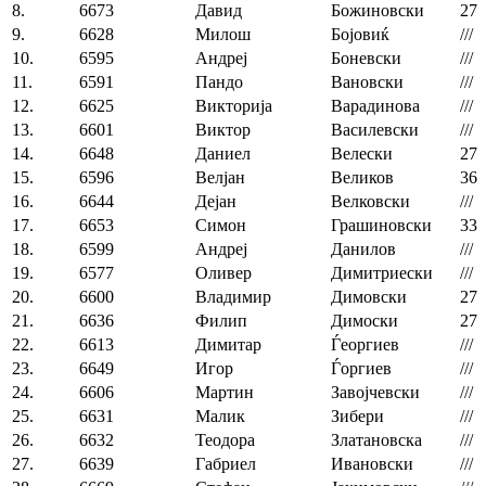
8.
6673
Давид
Божиновски
27
9.
6628
Милош
Бојовиќ
///
10.
6595
Андреј
Боневски
///
11.
6591
Пандо
Вановски
///
12.
6625
Викторија
Варадинова
///
13.
6601
Виктор
Василевски
///
14.
6648
Даниел
Велески
27
15.
6596
Велјан
Великов
36
16.
6644
Дејан
Велковски
///
17.
6653
Симон
Грашиновски
33
18.
6599
Андреј
Данилов
///
19.
6577
Оливер
Димитриески
///
20.
6600
Владимир
Димовски
27
21.
6636
Филип
Димоски
27
22.
6613
Димитар
Ѓеоргиев
///
23.
6649
Игор
Ѓоргиев
///
24.
6606
Мартин
Завојчевски
///
25.
6631
Малик
Зибери
///
26.
6632
Теодора
Златановска
///
27.
6639
Габриел
Ивановски
///