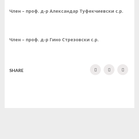
Член
–
проф. д-р Александар Туфекчиевски
с.р.
Член
–
проф. д-р Гино Стрезовски
с.р.
SHARE