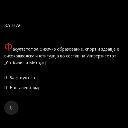
ЗА НАС
Ф
акултетот за физичко образование, спорт и здравје е
високошколска институција во состав на Универзитетот
„Св. Кирил и Методиј”.
За факултетот
Наставен кадар