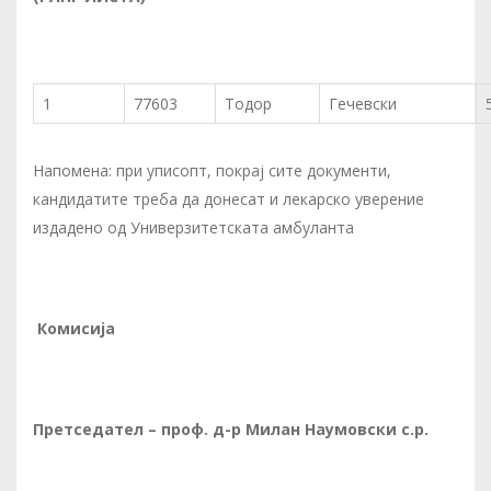
1
77603
Тодор
Гечевски
Напомена: при уписопт, покрај сите документи,
кандидатите треба да донесат и лекарско уверение
издадено од Универзитетската амбуланта
Комисија
Претседател
–
проф. д-р Милан Наумовски
с.р.