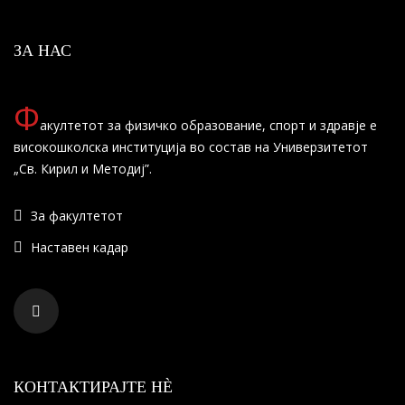
ЗА НАС
Ф
акултетот за физичко образование, спорт и здравје е
високошколска институција во состав на Универзитетот
„Св. Кирил и Методиј”.
За факултетот
Наставен кадар
КОНТАКТИРАЈТЕ НÈ