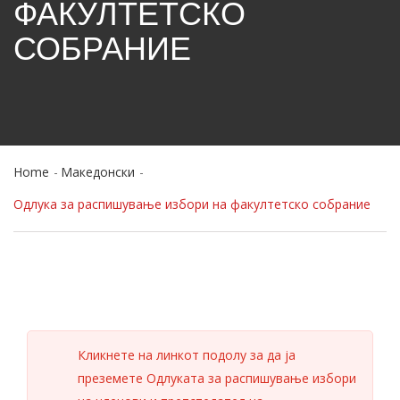
ФАКУЛТЕТСКО
СОБРАНИЕ
Home
Македонски
Одлука за распишување избори на факултетско собрание
Кликнете на линкот подолу за да ја
преземете Одлуката за распишување избори