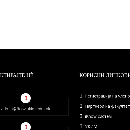
КТИРАЈТЕ НÈ
КОРИСНИ ЛИНКОВ
Регистрација на член
Партнери на факулте
admin@ffosz.ukim.edu.mk
iKnow систем
УКИМ