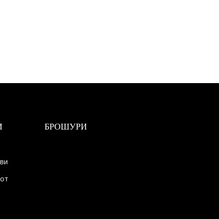
И
БРОШУРИ
ови
тот