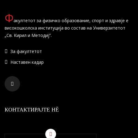
Ф
акултетот за физичко образование, спорт и здравје е
високошколска институција во состав на Универзитетот
„Св. Кирил и Методиј”.
За факултетот
Наставен кадар
КОНТАКТИРАЈТЕ НÈ