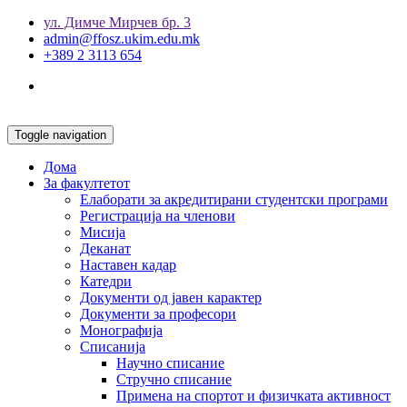
ул. Димче Мирчев бр. 3
admin@ffosz.ukim.edu.mk
+389 2 3113 654
Toggle navigation
Дома
За факултетот
Елаборати за акредитирани студентски програми
Регистрација на членови
Мисија
Деканат
Наставен кадар
Катедри
Документи од јавен карактер
Документи за професори
Монографија
Списанија
Научно списание
Стручно списание
Примена на спортот и физичката активност