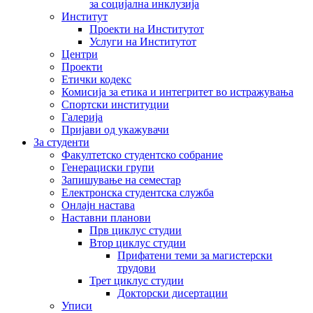
за социјална инклузија
Институт
Проекти на Институтот
Услуги на Институтот
Центри
Проекти
Етички кодекс
Комисија за етика и интегритет во истражувања
Спортски институции
Галерија
Пријави од укажувачи
За студенти
Факултетско студентско собрание
Генерациски групи
Запишување на семестар
Електронска студентска служба
Онлајн настава
Наставни планови
Прв циклус студии
Втор циклус студии
Прифатени теми за магистерски
трудови
Трет циклус студии
Докторски дисертации
Уписи