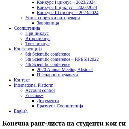
Конкурс I циклус – 2023/2024
Конкурс II циклус – 2023/2024
Конкурс III циклус – 2023/2024
Унив. спортски натпревари
Завршница
Соопштенија
Прв циклус
Втор циклус
Трет циклус
Конференција
6th Scientific conference
5th Scientific conference – RPESH2022
4th Scientific conference
2020 Annual Meeting Abstract
Пленарни предавачи
Контакт
International Platform
Account control
Erasmus+
Документи
Еразмус+ Соопштенија
English
Конечна ранг-листа на студенти кои ги