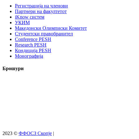
Регистрација на членови
Партнери на факултетот
iKnow систем
УКИМ
Македонски Олимписки Комитет
Студентски правобранител
Conference PESH
Research PESH
Кондиција PESH
Монографија
Брошури
2023 ©
ФФОСЗ Скопје
|