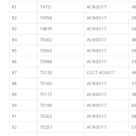
81
74721
АСФЗО17
49
82
74768
АСФЗО17
29
83
74879
АСФЗО17
56
84
75002
АСФЗО17
48
85
75003
АСФЗО17
39
86
75088
АСФЗО17
53
87
75120
СССТ-КОШ17
44
88
75165
АСФЗО17
31
89
75177
АСФЗО17
38
90
75190
АСФЗО17
60
91
75202
АСФЗО17
58
92
75257
АСФЗО17
57