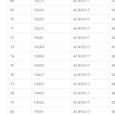
68
74213
АСФЗО17
33
69
74235
АСФЗО17
59
70
74255
АСФЗО17
34
71
74272
АСФЗО17
40
72
74281
АСФЗО17
40
73
74284
АСФЗО17
41
74
74306
АСФЗО17
36
75
74309
АСФЗО17
39
76
74427
АСФЗО17
50
77
74437
АСФЗО17
58
78
74447
АСФЗО17
46
79
74506
АСФЗО17
50
80
74541
АСФЗО17
43