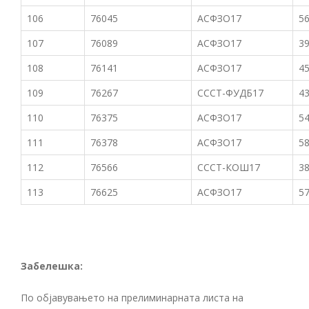
106
76045
АСФЗО17
56
107
76089
АСФЗО17
39
108
76141
АСФЗО17
45
109
76267
СССТ-ФУДБ17
43
110
76375
АСФЗО17
54
111
76378
АСФЗО17
58
112
76566
СССТ-КОШ17
38
113
76625
АСФЗО17
57
Забелешка
:
По објавувањето на прелиминарната листа на