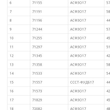
6
71155
АСФЗО17
57
7
71191
АСФЗО17
58
8
71196
АСФЗО17
44
9
71244
АСФЗО17
57
10
71255
АСФЗО17
45
11
71297
АСФЗО17
51
12
71345
АСФЗО17
42
13
71358
АСФЗО17
58
14
71533
АСФЗО17
54
15
71557
СССТ-ФУДБ17
44
16
71573
АСФЗО17
42
17
71829
АСФЗО17
45
18
72082
АСФЗО17
48