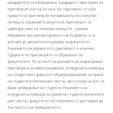
кандидатите за запишување, кандидатот има право на
приговор во рок од 24 часа. Во спротивно, го губи
правото на приговор во натамошната постапка во
поглед на објавените резултати. Приговорот се
однесува само на технички пропусти – грешки
направени при пресметувањето на бодовите, и се
упатува до деканатската управа на факултетот.
Решението на управата по приговорот е конечно.
Одлуките по приговорите се објавуваат на
факултетите. По истекот на роковите за поднесување
приговори и за нивно решавање, конкурсната комисија
на соодветниот факултет објавува ррешение за прием
на студенти (конечна ранг-листа), врз основа на што се
врши запишување на студенти. Решението на
конкурсната комисија за прием на студенти (конечната
ранг-листа), факултетот истовремено го доставува до
Ректоратот на Универзитетот.