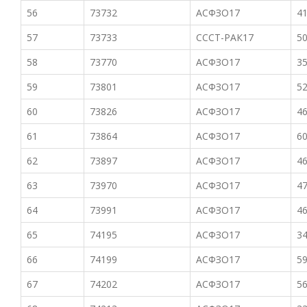
56
73732
АСФЗО17
41
57
73733
СССТ-РАК17
50
58
73770
АСФЗО17
35
59
73801
АСФЗО17
52
60
73826
АСФЗО17
46
61
73864
АСФЗО17
60
62
73897
АСФЗО17
46
63
73970
АСФЗО17
47
64
73991
АСФЗО17
46
65
74195
АСФЗО17
34
66
74199
АСФЗО17
59
67
74202
АСФЗО17
56