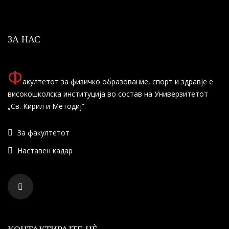
ЗА НАС
Ф
акултетот за физичко образование, спорт и здравје е
високошколска институција во состав на Универзитетот
„Св. Кирил и Методиј”.
За факултетот
Наставен кадар