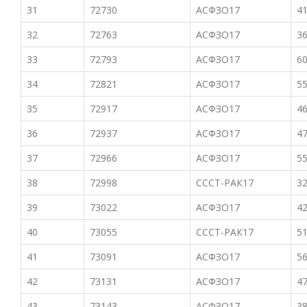
31
72730
АСФЗО17
41
32
72763
АСФЗО17
36
33
72793
АСФЗО17
60
34
72821
АСФЗО17
55
35
72917
АСФЗО17
46
36
72937
АСФЗО17
47
37
72966
АСФЗО17
55
38
72998
СССТ-РАК17
32
39
73022
АСФЗО17
42
40
73055
СССТ-РАК17
51
41
73091
АСФЗО17
56
42
73131
АСФЗО17
47
43
73143
АСФЗО17
38